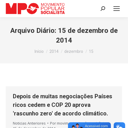
Search:
Arquivo Diário:
15 de dezembro de
2014
Você está aqui:
Início
2014
dezembro
15
Depois de muitas negociações Países
ricos cedem e COP 20 aprova
'rascunho zero' de acordo climático.
Noticias Anteriores
Por
movimentopopularsocialista