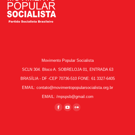
Movimento Popular Socialista
SCLN 304. Bloco A. SOBRELOJA 01, ENTRADA 63
BRASÍLIA - DF -CEP 70736-510 FONE: 61 3327-6405
EMAIL: contato@movimentopopularsocialista.org.br
EMAIL: /mpspsb@gmail.com
Encontre-nos em:
Facebook
YouTube
Flickr
page
page
page
opens
opens
opens
in
in
in