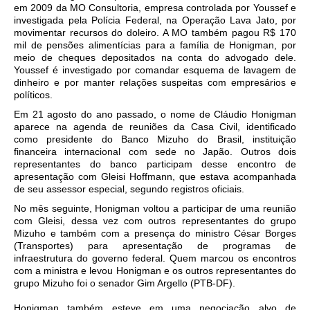
em 2009 da MO Consultoria, empresa controlada por Youssef e
investigada pela Polícia Federal, na Operação Lava Jato, por
movimentar recursos do doleiro. A MO também pagou R$ 170
mil de pensões alimentícias para a família de Honigman, por
meio de cheques depositados na conta do advogado dele.
Youssef é investigado por comandar esquema de lavagem de
dinheiro e por manter relações suspeitas com empresários e
políticos.
Em 21 agosto do ano passado, o nome de Cláudio Honigman
aparece na agenda de reuniões da Casa Civil, identificado
como presidente do Banco Mizuho do Brasil, instituição
financeira internacional com sede no Japão. Outros dois
representantes do banco participam desse encontro de
apresentação com Gleisi Hoffmann, que estava acompanhada
de seu assessor especial, segundo registros oficiais.
No mês seguinte, Honigman voltou a participar de uma reunião
com Gleisi, dessa vez com outros representantes do grupo
Mizuho e também com a presença do ministro César Borges
(Transportes) para apresentação de programas de
infraestrutura do governo federal. Quem marcou os encontros
com a ministra e levou Honigman e os outros representantes do
grupo Mizuho foi o senador Gim Argello (PTB-DF).
Honigman também esteve em uma negociação alvo de