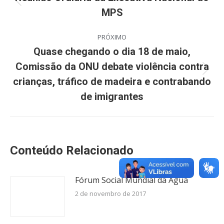
Post
MPS
post:
anterior:
PRÓXIMO
Quase chegando o dia 18 de maio,
Comissão da ONU debate violência contra
Próximo
crianças, tráfico de madeira e contrabando
post:
de imigrantes
Conteúdo Relacionado
Fórum Social Mundial da Agua
2 de novembro de 2017