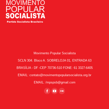
Movimento Popular Socialista
SCLN 304. Bloco A. SOBRELOJA 01, ENTRADA 63
BRASÍLIA - DF -CEP 70736-510 FONE: 61 3327-6405
EMAIL: contato@movimentopopularsocialista.org.br
EMAIL: /mpspsb@gmail.com
Encontre-nos em:
Facebook
YouTube
Flickr
page
page
page
opens
opens
opens