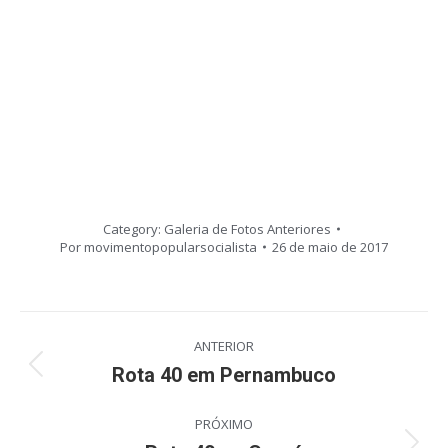
Category:
Galeria de Fotos Anteriores
Por
movimentopopularsocialista
26 de maio de 2017
Navegação
ANTERIOR
de
Rota 40 em Pernambuco
Post
anterior:
post:
PRÓXIMO