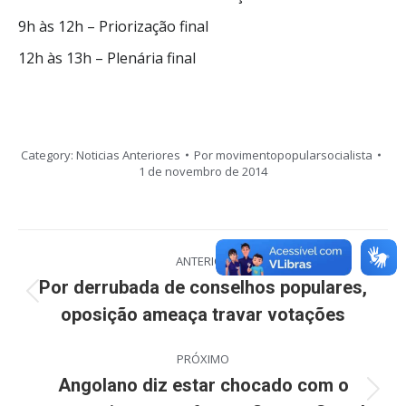
9h às 12h – Priorização final
12h às 13h – Plenária final
Category:
Noticias Anteriores
Por
movimentopopularsocialista
1 de novembro de 2014
Navegação
ANTERIOR
de
Por derrubada de conselhos populares,
Post
oposição ameaça travar votações
post:
anterior:
PRÓXIMO
Angolano diz estar chocado com o
Próximo