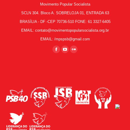
Movimento Popular Socialista
SCLN 304. Bloco A. SOBRELOJA 01, ENTRADA 63
BRASÍLIA - DF -CEP 70736-510 FONE: 61 3327-6405
EMAIL: contato@movimentopopularsocialista.org.br
EMAIL: /mpspsb@gmail.com
Encontre-nos em:
Facebook
YouTube
Flickr
page
page
page
opens
opens
opens
in
in
in
new
new
new
window
window
window