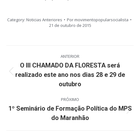
Category:
Noticias Anteriores
Por
movimentopopularsocialista
21 de outubro de 2015
Navegação
ANTERIOR
de
O III CHAMADO DA FLORESTA será
realizado este ano nos dias 28 e 29 de
Post
post:
anterior:
outubro
PRÓXIMO
1º Seminário de Formação Política do MPS
Próximo
do Maranhão
post: