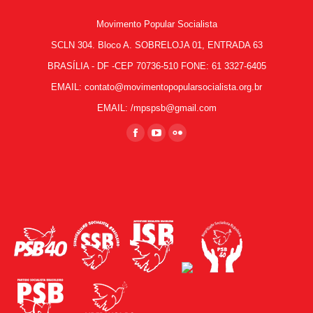
Movimento Popular Socialista
SCLN 304. Bloco A. SOBRELOJA 01, ENTRADA 63
BRASÍLIA - DF -CEP 70736-510 FONE: 61 3327-6405
EMAIL: contato@movimentopopularsocialista.org.br
EMAIL: /mpspsb@gmail.com
Encontre-nos em:
Facebook
YouTube
Flickr
page
page
page
opens
opens
opens
in
in
in
new
new
new
window
window
window