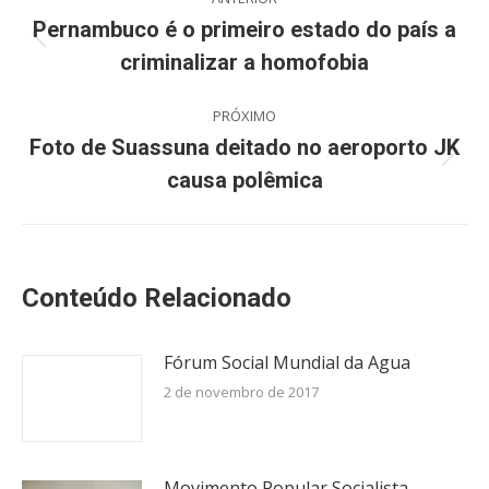
de
Pernambuco é o primeiro estado do país a
Post
criminalizar a homofobia
post:
anterior:
PRÓXIMO
Foto de Suassuna deitado no aeroporto JK
Próximo
causa polêmica
post:
Conteúdo Relacionado
Fórum Social Mundial da Agua
2 de novembro de 2017
Movimento Popular Socialista