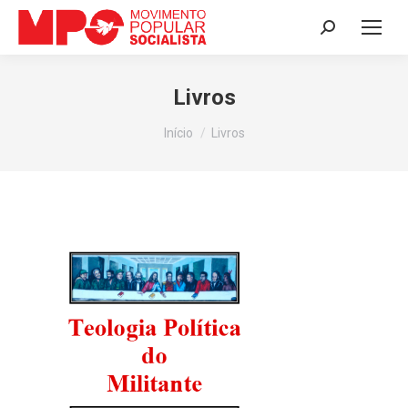
Search:
Livros
Você está aqui:
Início
Livros