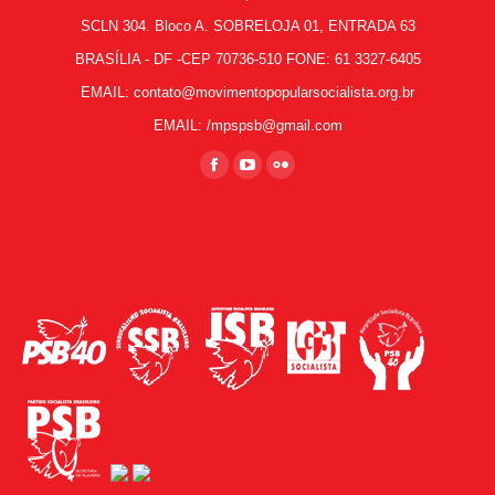
SCLN 304. Bloco A. SOBRELOJA 01, ENTRADA 63
BRASÍLIA - DF -CEP 70736-510 FONE: 61 3327-6405
EMAIL: contato@movimentopopularsocialista.org.br
EMAIL: /mpspsb@gmail.com
Encontre-nos em:
Facebook
YouTube
Flickr
page
page
page
opens
opens
opens
in
in
in
new
new
new
window
window
window