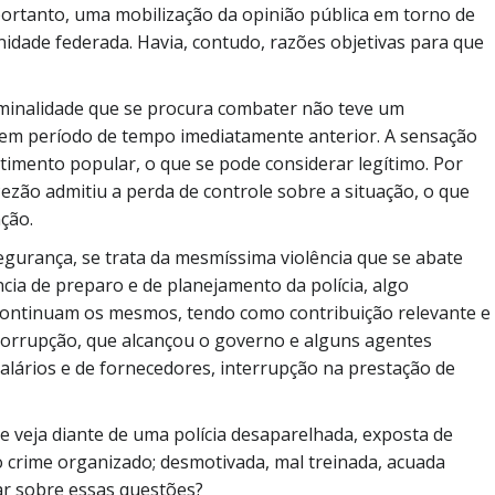
 portanto, uma mobilização da opinião pública em torno de
nidade federada. Havia, contudo, razões objetivas para que
minalidade que se procura combater não teve um
 em período de tempo imediatamente anterior. A sensação
imento popular, o que se pode considerar legítimo. Por
ezão admitiu a perda de controle sobre a situação, o que
nção.
egurança, se trata da mesmíssima violência que se abate
cia de preparo e de planejamento da polícia, algo
continuam os mesmos, tendo como contribuição relevante e
corrupção, que alcançou o governo e alguns agentes
lários e de fornecedores, interrupção na prestação de
 se veja diante de uma polícia desaparelhada, exposta de
do crime organizado; desmotivada, mal treinada, acuada
ar sobre essas questões?