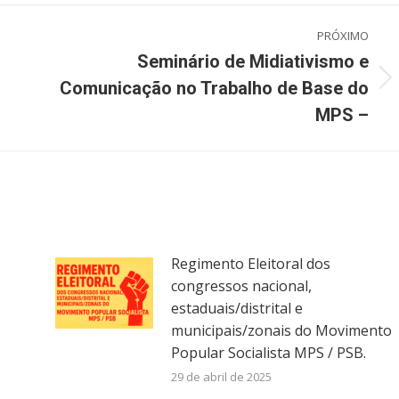
PRÓXIMO
Seminário de Midiativismo e
Próximo
Comunicação no Trabalho de Base do
post:
MPS –
Regimento Eleitoral dos
congressos nacional,
estaduais/distrital e
municipais/zonais do Movimento
Popular Socialista MPS / PSB.
29 de abril de 2025