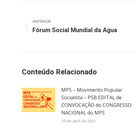
Navegação
de
ANTERIOR
Post
Fórum Social Mundial da Agua
post:
anterior:
Conteúdo Relacionado
MPS – Movimento Popular
Socialista – PSB EDITAL de
CONVOCAÇÃO do CONGRESSO
NACIONAL do MPS
29 de abril de 2025