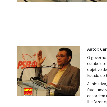
A
utor: Ca
O governo 
estabelece
objetivo d
Estado do R
A iniciativ
fato, uma v
desordem d
lhe fazer 