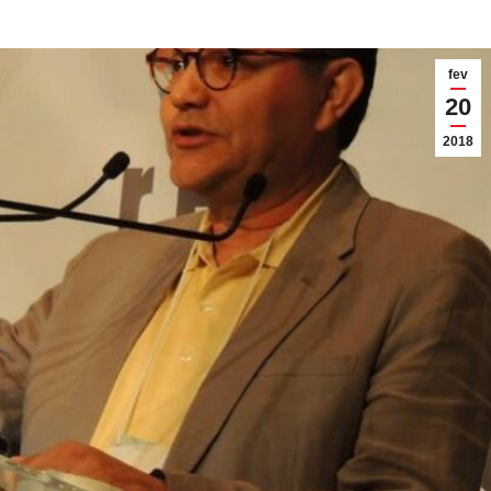
fev
20
2018