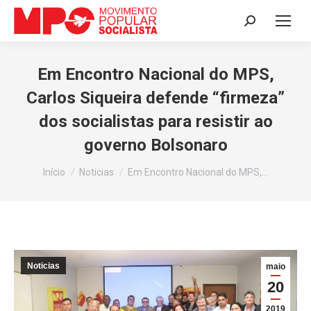
Search:
Em Encontro Nacional do MPS,
Carlos Siqueira defende “firmeza”
dos socialistas para resistir ao
governo Bolsonaro
Você está aqui:
Início
Noticias
Em Encontro Nacional do MPS,…
Noticias
maio
20
2019