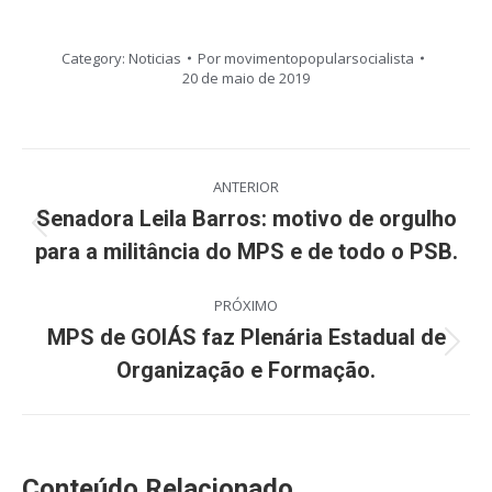
Category:
Noticias
Por
movimentopopularsocialista
20 de maio de 2019
Navegação
ANTERIOR
de
Senadora Leila Barros: motivo de orgulho
Post
para a militância do MPS e de todo o PSB.
post:
anterior:
PRÓXIMO
MPS de GOIÁS faz Plenária Estadual de
Próximo
Organização e Formação.
post:
Conteúdo Relacionado