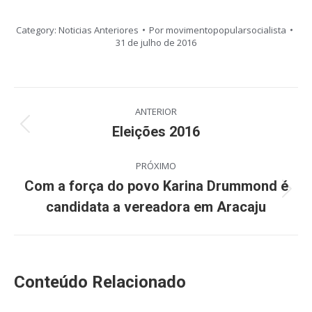
Category:
Noticias Anteriores
Por
movimentopopularsocialista
31 de julho de 2016
Navegação
ANTERIOR
de
Eleições 2016
Post
anterior:
post:
PRÓXIMO
Com a força do povo Karina Drummond é
Próximo
candidata a vereadora em Aracaju
post:
Conteúdo Relacionado