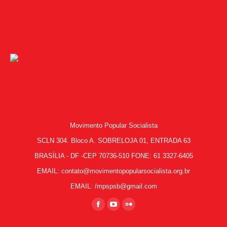
Movimento Popular Socialista
SCLN 304. Bloco A. SOBRELOJA 01, ENTRADA 63
BRASÍLIA - DF -CEP 70736-510 FONE: 61 3327-6405
EMAIL: contato@movimentopopularsocialista.org.br
EMAIL: /mpspsb@gmail.com
Encontre-nos em:
Facebook
YouTube
Flickr
page
page
page